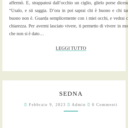
affermò. E, strappatosi dall’occhio un ciglio, glielo porse dicen
“Usalo, e sii saggia. D’ora in poi saprai chi è buono e chi ta
buono non è. Guarda semplicemente con i miei occhi, e vedrai 
chiarezza. Per avermi lasciato vivere, ti permetto di vivere in m
che non si è dato…
LEGGI
LEGGI TUTTO
TUTTO
SEDNA
SEDNA
Commenti
Febbraio 9, 2023
Admin
0 Commenti