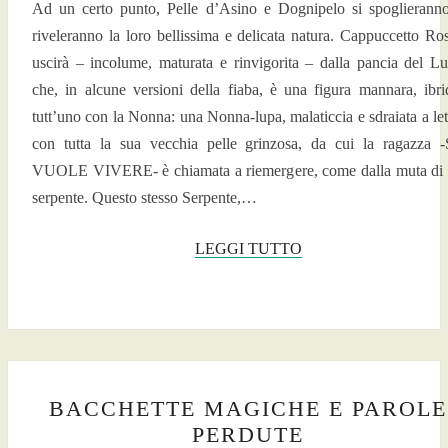
Ad un certo punto, Pelle d’Asino e Dognipelo si spoglierann
riveleranno la loro bellissima e delicata natura. Cappuccetto Ro
uscirà – incolume, maturata e rinvigorita – dalla pancia del L
che, in alcune versioni della fiaba, è una figura mannara, ibri
tutt’uno con la Nonna: una Nonna-lupa, malaticcia e sdraiata a let
con tutta la sua vecchia pelle grinzosa, da cui la ragazza 
VUOLE VIVERE- è chiamata a riemergere, come dalla muta di
serpente. Questo stesso Serpente,…
LEGGI
LEGGI TUTTO
TUTTO
BACCHETTE
BACCHETTE MAGICHE E PAROLE
MAGICHE
PERDUTE
E