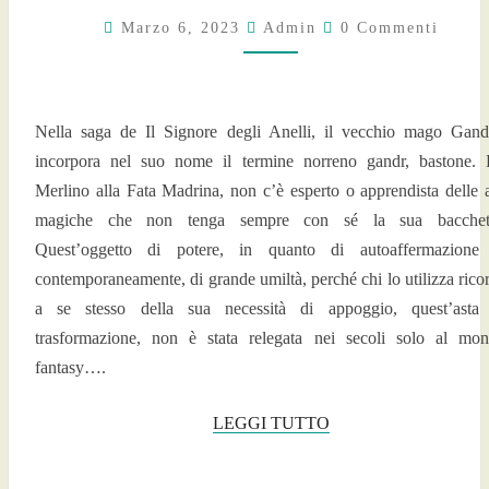
Commenti
PAROLE
Marzo 6, 2023
Admin
0 Commenti
PERDUTE
Nella saga de Il Signore degli Anelli, il vecchio mago Gand
incorpora nel suo nome il termine norreno gandr, bastone.
Merlino alla Fata Madrina, non c’è esperto o apprendista delle a
magiche che non tenga sempre con sé la sua bacchett
Quest’oggetto di potere, in quanto di autoaffermazione
contemporaneamente, di grande umiltà, perché chi lo utilizza rico
a se stesso della sua necessità di appoggio, quest’asta
trasformazione, non è stata relegata nei secoli solo al mo
fantasy….
LEGGI
LEGGI TUTTO
TUTTO