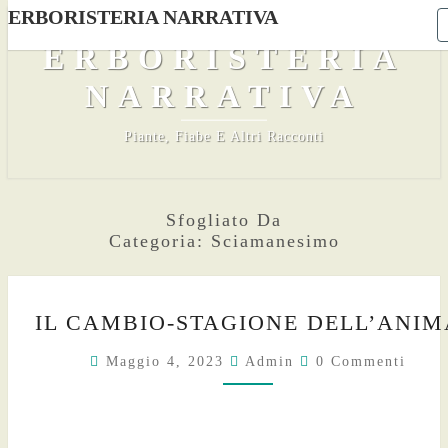
ERBORISTERIA NARRATIVA
Skip
to
ERBORISTERIA
content
NARRATIVA
Piante, Fiabe E Altri Racconti
Sfogliato Da
Categoria:
Sciamanesimo
IL
IL CAMBIO-STAGIONE DELL’ANIM
CAMBIO-
STAGIONE
Commenti
Maggio 4, 2023
Admin
0 Commenti
DELL’ANIMA