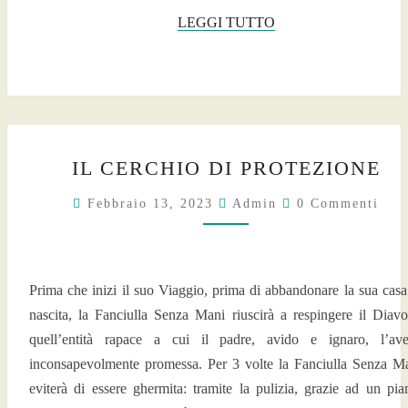
LEGGI
LEGGI TUTTO
TUTTO
IL
IL CERCHIO DI PROTEZIONE
CERCHIO
DI
Commenti
Febbraio 13, 2023
Admin
0 Commenti
PROTEZIONE
Prima che inizi il suo Viaggio, prima di abbandonare la sua casa
nascita, la Fanciulla Senza Mani riuscirà a respingere il Diavo
quell’entità rapace a cui il padre, avido e ignaro, l’av
inconsapevolmente promessa. Per 3 volte la Fanciulla Senza M
eviterà di essere ghermita: tramite la pulizia, grazie ad un pia