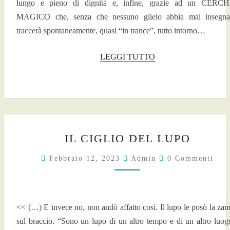
lungo e pieno di dignità e, infine, grazie ad un CERC
MAGICO che, senza che nessuno glielo abbia mai insegna
traccerà spontaneamente, quasi “in trance”, tutto intorno…
LEGGI
LEGGI TUTTO
TUTTO
IL
IL CIGLIO DEL LUPO
CIGLIO
DEL
Commenti
Febbraio 12, 2023
Admin
0 Commenti
LUPO
<< (…) E invece no, non andò affatto così. Il lupo le posò la za
sul braccio. “Sono un lupo di un altro tempo e di un altro luog