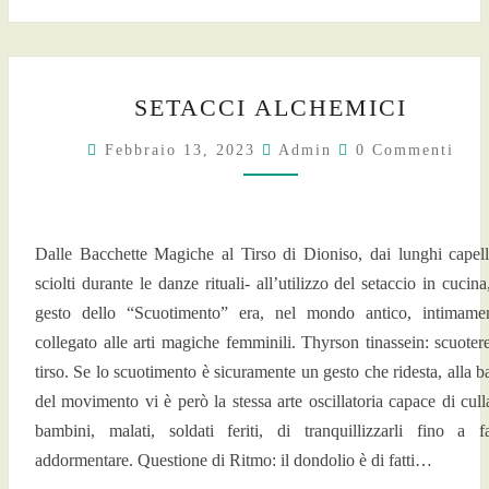
SETACCI
SETACCI ALCHEMICI
ALCHEMICI
Commenti
Febbraio 13, 2023
Admin
0 Commenti
Dalle Bacchette Magiche al Tirso di Dioniso, dai lunghi capell
sciolti durante le danze rituali- all’utilizzo del setaccio in cucina,
gesto dello “Scuotimento” era, nel mondo antico, intimame
collegato alle arti magiche femminili. Thyrson tinassein: scuotere
tirso. Se lo scuotimento è sicuramente un gesto che ridesta, alla b
del movimento vi è però la stessa arte oscillatoria capace di cull
bambini, malati, soldati feriti, di tranquillizzarli fino a fa
addormentare. Questione di Ritmo: il dondolio è di fatti…