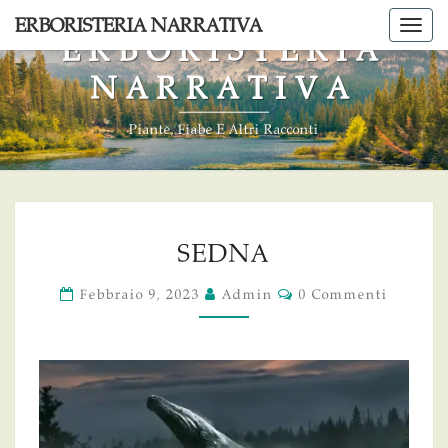
Skip
ERBORISTERIA NARRATIVA
Togg
to
ERBORISTERIA
navi
content
NARRATIVA
Piante, Fiabe E Altri Racconti
SEDNA
SEDNA
Commenti
Febbraio 9, 2023
Admin
0 Commenti