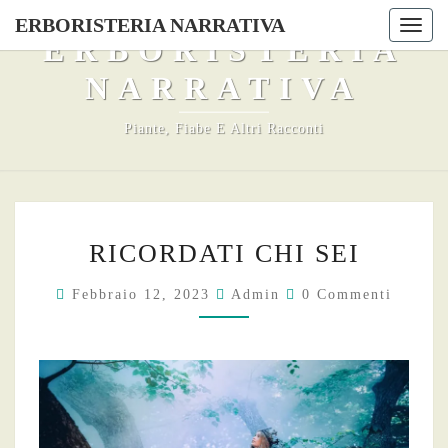
Skip
ERBORISTERIA NARRATIVA
Togg
to
ERBORISTERIA
navi
content
NARRATIVA
Piante, Fiabe E Altri Racconti
RICORDATI
RICORDATI CHI SEI
CHI
SEI
Commenti
Febbraio 12, 2023
Admin
0 Commenti