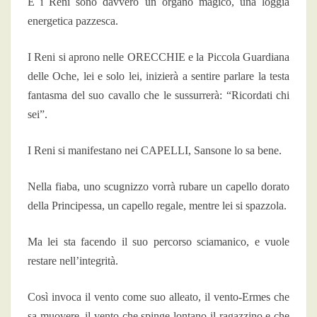
E i Reni sono davvero un organo magico, una loggia
energetica pazzesca.
I Reni si aprono nelle ORECCHIE e la Piccola Guardiana
delle Oche, lei e solo lei, inizierà a sentire parlare la testa
fantasma del suo cavallo che le sussurrerà: “Ricordati chi
sei”.
I Reni si manifestano nei CAPELLI, Sansone lo sa bene.
Nella fiaba, uno scugnizzo vorrà rubare un capello dorato
della Principessa, un capello regale, mentre lei si spazzola.
Ma lei sta facendo il suo percorso sciamanico, e vuole
restare nell’integrità.
Così invoca il vento come suo alleato, il vento-Ermes che
sa muovere, il vento che spinge lontano il ragazzino e che