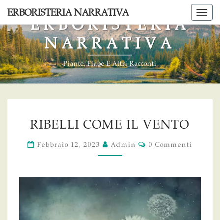
Skip
ERBORISTERIA NARRATIVA
Togg
to
ERBORISTERIA
navi
content
NARRATIVA
Piante, Fiabe E Altri Racconti
RIBELLI
RIBELLI COME IL VENTO
COME
IL
Commenti
Febbraio 12, 2023
Admin
0 Commenti
VENTO