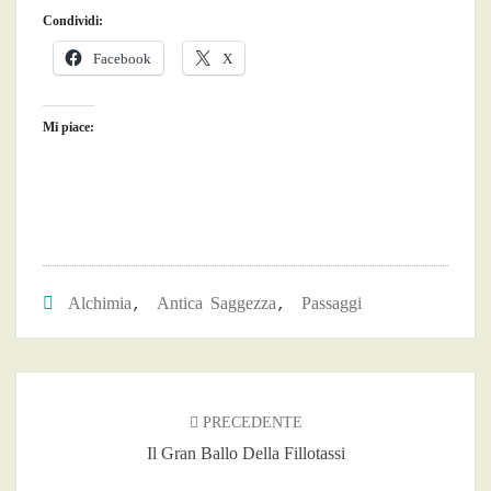
Condividi:
Facebook
X
Mi piace:
Alchimia
Antica Saggezza
Passaggi
,
,
Navigazione
articoli
PRECEDENTE
Il Gran Ballo Della Fillotassi