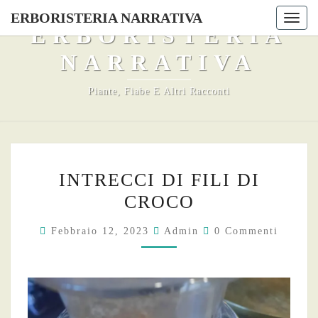
Skip
ERBORISTERIA NARRATIVA
Togg
to
ERBORISTERIA
navi
content
NARRATIVA
Piante, Fiabe E Altri Racconti
INTRECCI
INTRECCI DI FILI DI
DI
CROCO
FILI
DI
Commenti
Febbraio 12, 2023
Admin
0 Commenti
CROCO