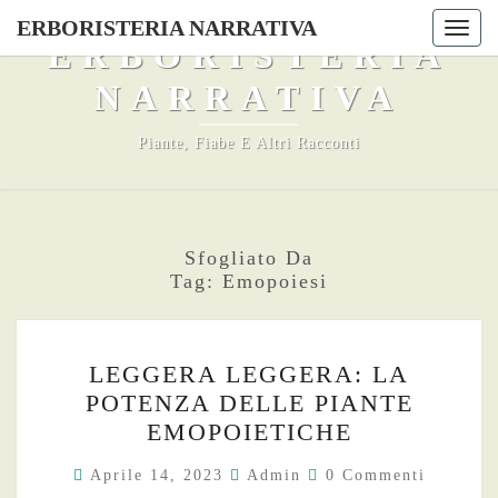
Skip
ERBORISTERIA NARRATIVA
Togg
to
ERBORISTERIA
navi
content
NARRATIVA
Piante, Fiabe E Altri Racconti
Sfogliato Da
Tag:
Emopoiesi
LEGGERA
LEGGERA LEGGERA: LA
LEGGERA:
POTENZA DELLE PIANTE
LA
EMOPOIETICHE
POTENZA
DELLE
Commenti
Aprile 14, 2023
Admin
0 Commenti