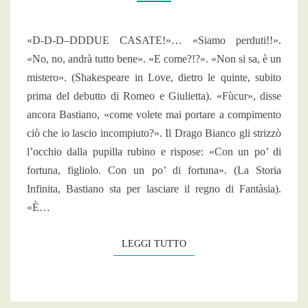
PIANTE
EMOPOIETICHE
«D-D-D–DDDUE CASATE!»… «Siamo perduti!!».
«No, no, andrà tutto bene». «E come?!?». «Non si sa, è un
mistero». (Shakespeare in Love, dietro le quinte, subito
prima del debutto di Romeo e Giulietta). «Fùcur», disse
ancora Bastiano, «come volete mai portare a compimento
ciò che io lascio incompiuto?». Il Drago Bianco gli strizzò
l’occhio dalla pupilla rubino e rispose: «Con un po’ di
fortuna, figliolo. Con un po’ di fortuna». (La Storia
Infinita, Bastiano sta per lasciare il regno di Fantàsia).
«È…
LEGGI TUTTO
LEGGI TUTTO