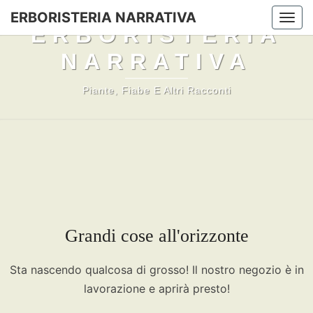
Skip
ERBORISTERIA NARRATIVA
Togg
to
ERBORISTERIA
navi
content
NARRATIVA
Piante, Fiabe E Altri Racconti
Grandi cose all'orizzonte
Sta nascendo qualcosa di grosso! Il nostro negozio è in
lavorazione e aprirà presto!